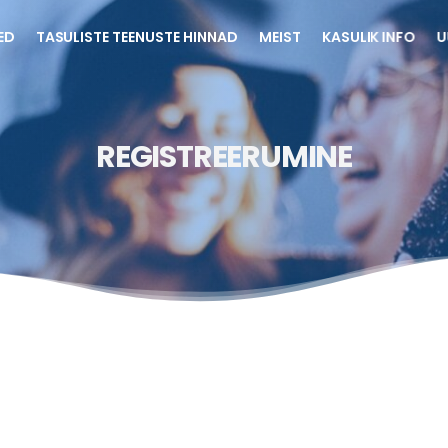
ED
TASULISTE TEENUSTE HINNAD
MEIST
KASULIK INFO
U
REGISTREERUMINE