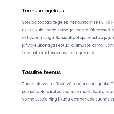
Teenuse kirjeldus
Sotsiaaltöötaja tegeleb nii nõustamise kui ka 
üksikisikule saada temaga seotud lähedased.
V
aktiveerimisega.
Sotsiaaltöötaja
nõustab ja ju
ja/või elukohaga seotud küsimuste korral. Samu
teenuste kättesaadavuse tagamisel.
Tasuline teenus
Tasulisele vastuvõtule võib pöörduda igaüks. T
samuti pole piiratud teenuse maht. Saate teen
võimalustele ning liikuda eesmärkide suunas e