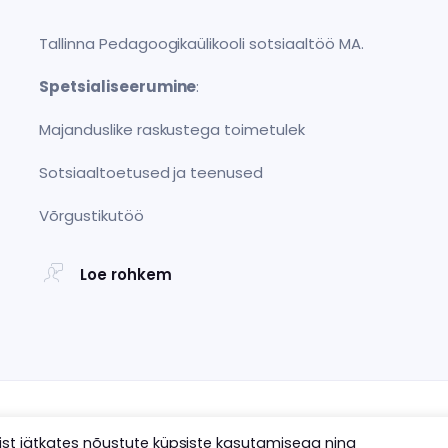
Tallinna Pedagoogikaülikooli sotsiaaltöö MA.
Spetsialiseerumine
:
Majanduslike raskustega toimetulek
Sotsiaaltoetused ja teenused
Võrgustikutöö
Loe rohkem
COPYRIGHT 2025 ÜHISELT MTÜ
mist jätkates nõustute küpsiste kasutamisega ning