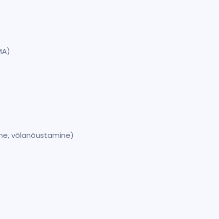
(MA)
ine, võlanõustamine)