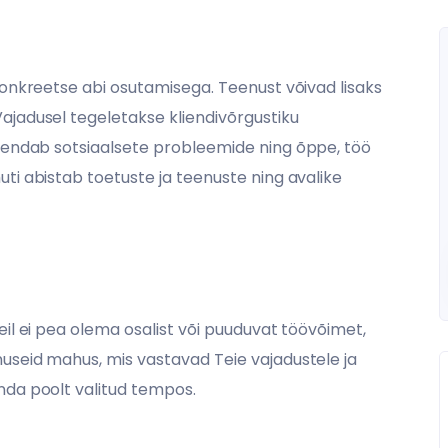
konkreetse abi osutamisega. Teenust võivad lisaks
ajadusel tegeletakse kliendivõrgustiku
hendab sotsiaalsete probleemide ning õppe, töö
ti abistab toetuste ja teenuste ning avalike
eil ei pea olema osalist või puuduvat töövõimet,
useid mahus, mis vastavad Teie vajadustele ja
nda poolt valitud tempos.