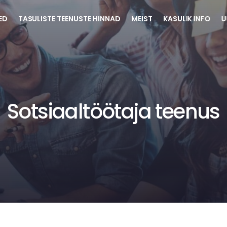
ED
TASULISTE TEENUSTE HINNAD
MEIST
KASULIK INFO
U
Sotsiaaltöötaja teenus