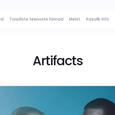
ed
Tasuliste teenuste hinnad
Meist
Kasulik info
Artifacts