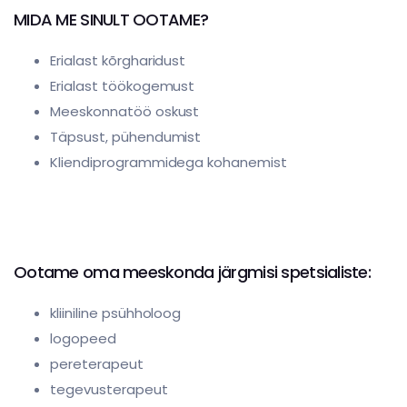
MIDA ME SINULT OOTAME?
Erialast kõrgharidust
Erialast töökogemust
Meeskonnatöö oskust
Täpsust, pühendumist
Kliendiprogrammidega kohanemist
Ootame oma meeskonda järgmisi spetsialiste:
kliiniline psühholoog
logopeed
pereterapeut
tegevusterapeut