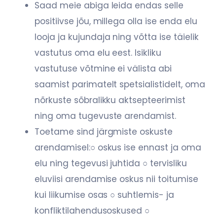
Saad meie abiga leida endas selle
positiivse jõu, millega olla ise enda elu
looja ja
kujundaja ning võtta ise täielik
vastutus oma elu eest. Isikliku
vastutuse võtmine ei
välista abi
saamist parimatelt spetsialistidelt, oma
nõrkuste sõbralikku aktsepteerimist
ning oma tugevuste arendamist.
Toetame sind järgmiste oskuste
arendamisel:
○ oskus ise ennast ja oma
elu ning tegevusi juhtida
○ tervisliku
eluviisi arendamise oskus nii toitumise
kui liikumise osas
○ suhtlemis- ja
konfliktilahendusoskused
○