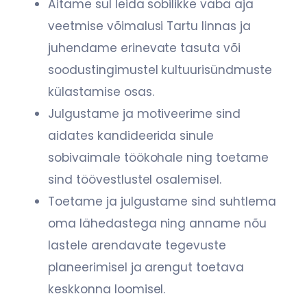
Aitame sul leida sobilikke vaba aja
veetmise võimalusi Tartu linnas ja
juhendame erinevate tasuta või
soodustingimustel kultuurisündmuste
külastamise osas.
Julgustame ja motiveerime sind
aidates kandideerida sinule
sobivaimale töökohale ning toetame
sind töövestlustel osalemisel.
Toetame ja julgustame sind suhtlema
oma lähedastega ning anname nõu
lastele arendavate tegevuste
planeerimisel ja arengut toetava
keskkonna loomisel.