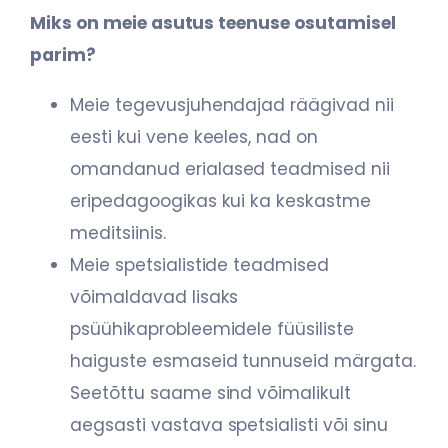
Miks on meie asutus teenuse osutamisel
parim?
Meie tegevusjuhendajad räägivad nii
eesti kui vene keeles, nad on
omandanud
erialased teadmised nii
eripedagoogikas kui ka keskastme
meditsiinis.
Meie spetsialistide teadmised
võimaldavad lisaks
psüühikaprobleemidele füüsiliste
haiguste esmaseid tunnuseid märgata.
Seetõttu saame sind võimalikult
aegsasti
vastava spetsialisti või sinu