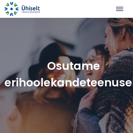
Osutame
erihoolekandeteenuse