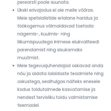
perearsti poole suunata.
Ükski erivajadus ei ole meile võõras.
Meie spetsialistide erialane haridus ja
töökogemus
võimaldavad toetada
nägemis-, kuulmis- ning
liikumispuudega inimese elukvaliteedi
parendamist ning sisukamaks
muutmist.
Meie tegevusjuhendajad oskavad anda
nõu ja aidata laialdaste teadmiste ning
oskustega, sealhulgas näiteks enesele
kodus toidutaimede kasvatamise ja
nendest
tervisliku toidu valmistamise
teemadel.