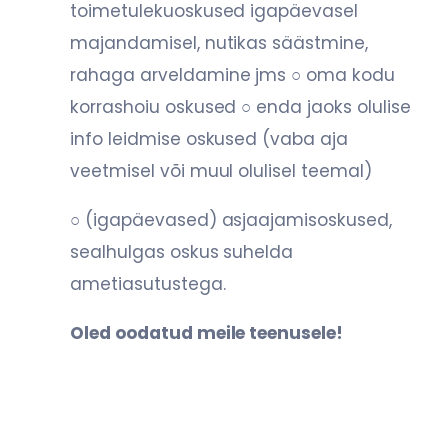
toimetulekuoskused igapäevasel
majandamisel, nutikas säästmine,
rahaga
arveldamine jms
○ oma kodu
korrashoiu oskused
○ enda jaoks olulise
info leidmise oskused (vaba aja
veetmisel või muul olulisel
teemal)
○ (igapäevased) asjaajamisoskused,
sealhulgas oskus suhelda
ametiasutustega.
Oled oodatud meile teenusele!