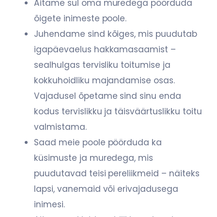
Aitame sul oma muredega pöörduda
õigete inimeste poole.
Juhendame sind kõiges, mis puudutab
igapäevaelus hakkamasaamist –
sealhulgas tervisliku toitumise ja
kokkuhoidliku majandamise osas.
Vajadusel õpetame sind sinu enda
kodus tervislikku ja täisväärtuslikku toitu
valmistama.
Saad meie poole pöörduda ka
küsimuste ja muredega, mis
puudutavad teisi pereliikmeid – näiteks
lapsi, vanemaid või erivajadusega
inimesi.