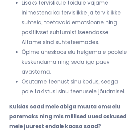
Lisaks tervislikule toidule vajame
inimestena ka tervislikke ja terviklikke
suhteid,
toetavaid emotsioone ning
positiivset suhtumist iseendasse.
Aitame sind
suhteteemades.
Õpime üheskoos elu helgemale poolele
keskenduma ning seda iga päev
avastama.
Osutame teenust sinu kodus, seega
pole takistusi sinu teenusele jõudmisel.
Kuidas saad meie abiga muuta oma elu
paremaks ning mis millised uued oskused
meie
j
uurest endale kaasa saad?