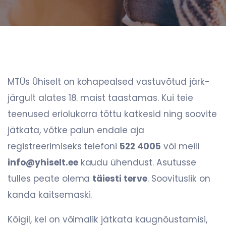
MTÜs Ühiselt on kohapealsed vastuvõtud järk-
järgult alates 18. maist taastamas. Kui teie
teenused eriolukorra tõttu katkesid ning soovite
jätkata, võtke palun endale aja
registreerimiseks telefoni
522 4005
või meili
info@yhiselt.ee
kaudu ühendust. Asutusse
tulles peate olema
täiesti terve
. Soovituslik on
kanda kaitsemaski.
Kõigil, kel on võimalik jätkata kaugnõustamisi,