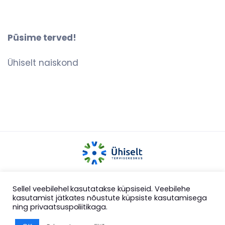
Püsime terved!
Ühiselt naiskond
COPYRIGHT 2025 ÜHISELT MTÜ
Sellel veebilehel kasutatakse küpsiseid. Veebilehe
kasutamist jätkates nõustute küpsiste kasutamisega
ning privaatsuspoliitikaga.