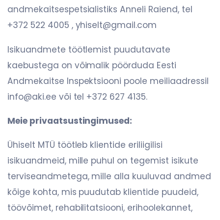
andmekaitsespetsialistiks Anneli Raiend, tel
+372 522 4005 , yhiselt@gmail.com
Isikuandmete töötlemist puudutavate
kaebustega on võimalik pöörduda Eesti
Andmekaitse Inspektsiooni poole meiliaadressil
info@aki.ee või tel +372 627 4135.
Meie privaatsustingimused:
Ühiselt MTÜ töötleb klientide eriliigilisi
isikuandmeid, mille puhul on tegemist isikute
terviseandmetega, mille alla kuuluvad andmed
kõige kohta, mis puudutab klientide puudeid,
töövõimet, rehabilitatsiooni, erihoolekannet,