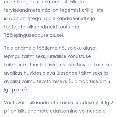
eriarstiabi, lapsehoiuteenust. Isikute
terviseandmete näol on tegemist eriliigiliste
isikuandmetega. Tööle kandideerijate ja
töötajate isikuandmeid töötleme
Töölepinguseaduse alusel.
Teie andmeid töötleme nõusoleku alusel,
lepingu täitmiseks, juriidilise kohustuse
täitmiseks, füüsilise isiku eluliste huvide kaitseks,
avalikus huvides oleva ülesande täitmiseks ja
avaliku võimu teostamiseks (üldmääruse art 6
lg 1 p a-e).
Vastavalt isikuandmete kaitse seaduse § 14 lg 2
p 1 on isikuandmete edastamine või nendele