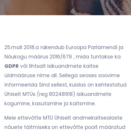
25.mail 2018.a rakendub Euroopa Parlamendi ja
Nõukogu määrus 2016/679 , mida tuntakse ka
GDPR
või lihtsalt isikuandmete kaitse
üldmääruse nime all. Sellega seoses soovime
informeerida Sind sellest, kuidas on kehtestatud
Ühiselt MTÜs (reg 80248918) isikuandmete
kogumine, kasutamine ja kaitsmine.
Meie ettevõtte MTÜ Ühiselt andmekaitsealaste
nõuete täitmiseks on ettevõtte poolt määratud