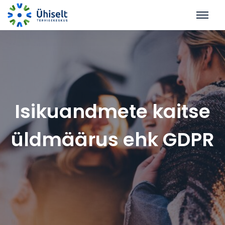
Isikuandmete kaitse
üldmäärus ehk GDPR