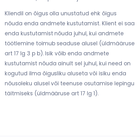
Kliendil on õigus olla unustatud ehk õigus
nõuda enda andmete kustutamist. Klient ei saa
enda kustutamist nõuda juhul, kui andmete
töötlemine toimub seaduse alusel (üldmääruse
art 17 lg 3 p b). Isik võib enda andmete
kustutamist nõuda ainult sel juhul, kui need on
kogutud ilma õigusliku aluseta või isiku enda
nõusoleku alusel või teenuse osutamise lepingu
täitmiseks (üldmääruse art 17 lg 1).