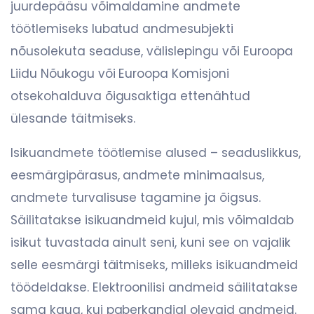
juurdepääsu võimaldamine andmete
töötlemiseks lubatud andmesubjekti
nõusolekuta seaduse, välislepingu või Euroopa
Liidu Nõukogu või Euroopa Komisjoni
otsekohalduva õigusaktiga ettenähtud
ülesande täitmiseks.
Isikuandmete töötlemise alused – seaduslikkus,
eesmärgipärasus, andmete minimaalsus,
andmete turvalisuse tagamine ja õigsus.
Säilitatakse isikuandmeid kujul, mis võimaldab
isikut tuvastada ainult seni, kuni see on vajalik
selle eesmärgi täitmiseks, milleks isikuandmeid
töödeldakse. Elektroonilisi andmeid säilitatakse
sama kaua, kui paberkandjal olevaid andmeid.